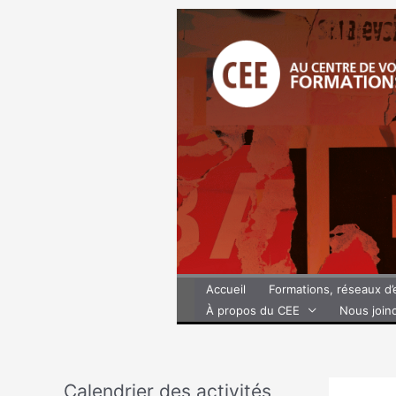
Aller
au
contenu
Accueil
Formations, réseaux d
À propos du CEE
Nous join
Calendrier des activités