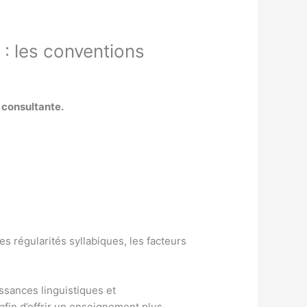
 : les conventions
 consultante.
es régularités syllabiques, les facteurs
issances linguistiques et
in d’offrir un enseignement plus