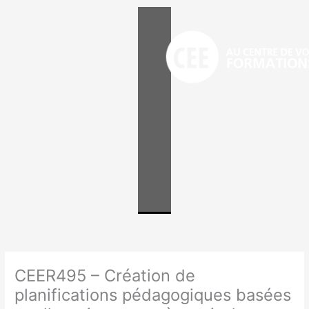
Aller
au
contenu
CEER495 – Création de
planifications pédagogiques basées