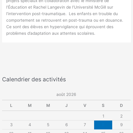
projets spéciaux en collaboration avec le ministère de
l’Éducation et Rachel Langevin de l’Université McGill sur
l’intervention post-traumatique. Les enfants en trouble du
comportement se retrouvent en post-trauma ou en douance.
Ce sont des élèves en hypervigilance qui éprouvent des
problèmes d’adaptation aux attentes scolaires.
Calendrier des activités
août 2026
L
M
M
J
V
S
D
1
2
3
4
5
6
7
8
9