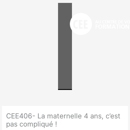
Aller
au
contenu
CEE406- La maternelle 4 ans, c’est
pas compliqué !