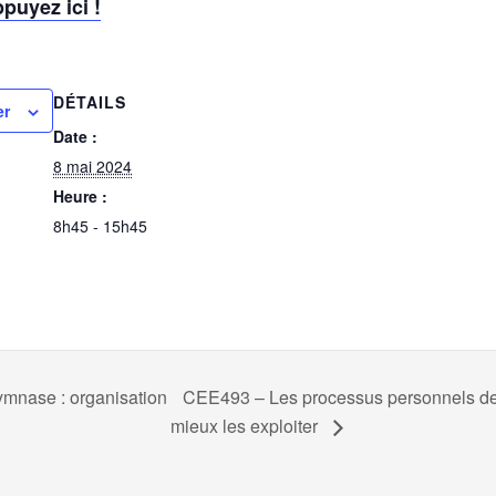
puyez ici !
DÉTAILS
er
Date :
8 mai 2024
Heure :
8h45 - 15h45
mnase : organisation
CEE493 – Les processus personnels de 
mieux les exploiter