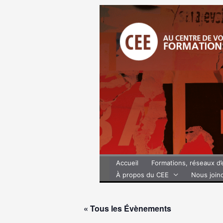
Aller
au
contenu
Accueil
Formations, réseaux d
À propos du CEE
Nous join
« Tous les Évènements