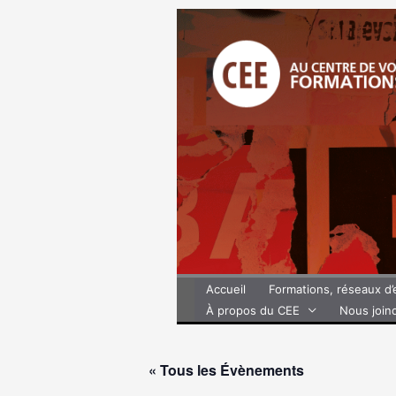
Aller
au
contenu
Accueil
Formations, réseaux d
À propos du CEE
Nous join
« Tous les Évènements