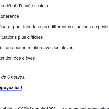
n début d’année scolaire
cohérence
arer pour faire face aux différentes situations de gesti
uations plus difficiles
ns une bonne relation avec les élèves
tention des élèves
 de 6 heures.
puyez ici !
ploi de la CSDM depuis 1996. Il y a enseigné principale