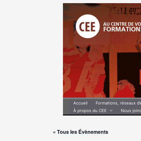
Aller
au
contenu
Accueil
Formations, réseaux d
À propos du CEE
Nous join
« Tous les Évènements