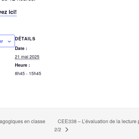
ez ici!
DÉTAILS
er
Date :
21 mai 2025
Heure :
8h45 - 15h45
agogiques en classe
CEE338 – L’évaluation de la lecture p
2/2