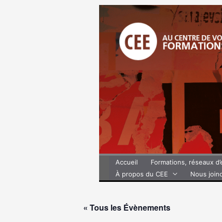
Aller
au
contenu
Accueil
Formations, réseaux d
À propos du CEE
Nous join
« Tous les Évènements