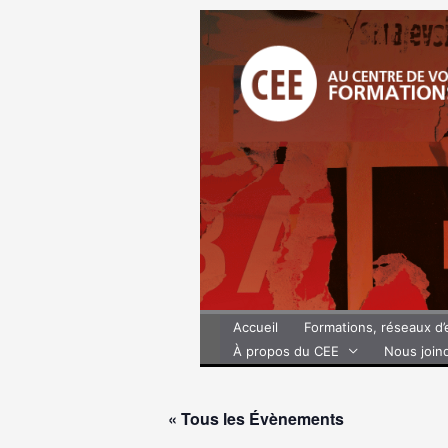
Aller
au
contenu
Accueil
Formations, réseaux d
À propos du CEE
Nous join
« Tous les Évènements