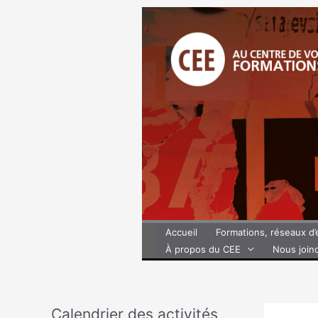
Aller
au
contenu
Accueil
Formations, réseaux d
À propos du CEE
Nous join
Calendrier des activités